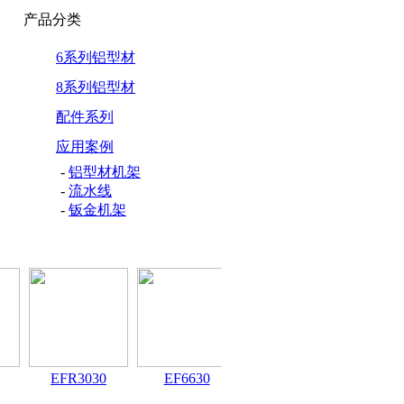
产品分类
6系列铝型材
8系列铝型材
配件系列
应用案例
-
铝型材机架
-
流水线
-
钣金机架
EFR3030
EF6630
EF6060
EF30